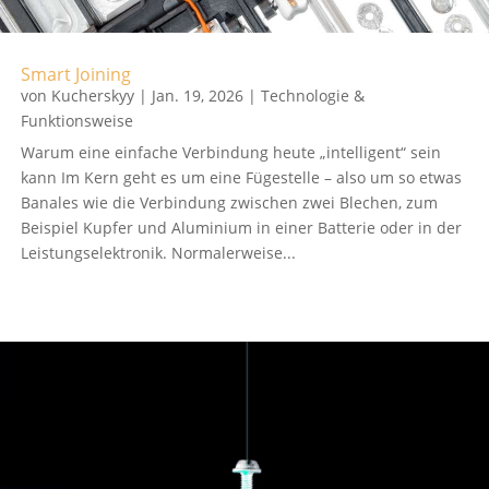
Smart Joining
von
Kucherskyy
|
Jan. 19, 2026
|
Technologie &
Funktionsweise
Warum eine einfache Verbindung heute „intelligent“ sein
kann Im Kern geht es um eine Fügestelle – also um so etwas
Banales wie die Verbindung zwischen zwei Blechen, zum
Beispiel Kupfer und Aluminium in einer Batterie oder in der
Leistungselektronik. Normalerweise...