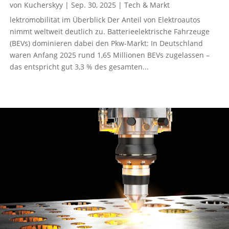
von
Kucherskyy
|
Sep. 30, 2025
|
Tech & Markt
lektromobilität im Überblick Der Anteil von Elektroautos
nimmt weltweit deutlich zu. Batterieelektrische Fahrzeuge
(BEVs) dominieren dabei den Pkw-Markt: In Deutschland
waren Anfang 2025 rund 1,65 Millionen BEVs zugelassen –
das entspricht gut 3,3 % des gesamten...