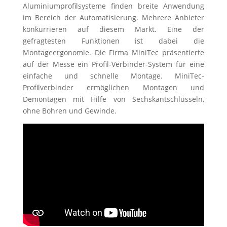
Aluminiumprofilsysteme finden breite Anwendung
im Bereich der Automatisierung. Mehrere Anbieter
konkurrieren auf diesem Markt. Eine der
gefragtesten Funktionen ist dabei die
Montageergonomie. Die Firma MiniTec präsentierte
auf der Messe ein Profil-Verbinder-System für eine
einfache und schnelle Montage. MiniTec-
Profilverbinder ermöglichen Montagen und
Demontagen mit Hilfe von Sechskantschlüsseln,
ohne Bohren und Gewinde.